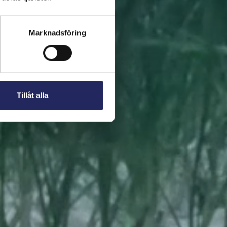
 present. En bit av
Marknadsföring
Tillåt alla