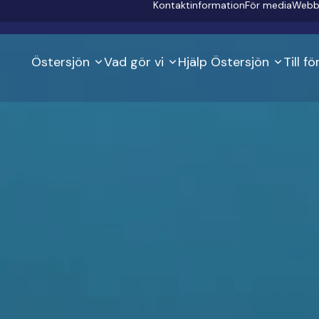
Secondary
Kontaktinformation
För media
Webb
Östersjön
Vad gör vi
Hjälp Östersjön
Till f