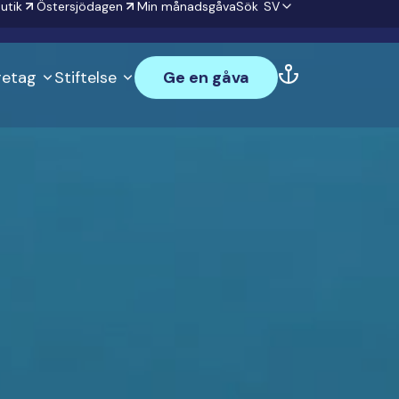
utik
Östersjödagen
Min månadsgåva
Sök
SV
öretag
Stiftelse
Ge en gåva