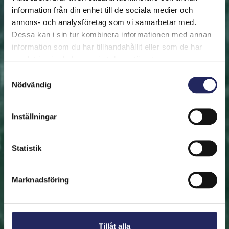
information från din enhet till de sociala medier och
annons- och analysföretag som vi samarbetar med.
FRAMSIDAN
HJÄLP ÖSTERSJÖN
RÄDDA EN BIT
Dessa kan i sin tur kombinera informationen med annan
Rädda en bit
information som du har tillhandahållit eller som de har
samlat in när du har använt deras tjänster.
Hjälp oss att rädda Östersjön. Du kan också ge den
Samtyckesval
Nödvändig
räddade biten som en present. En bit av Östersjön är
en utmärkt immateriell gåva.
Inställningar
Rädda en bit
Statistik
Hitta den räddade biten
Marknadsföring
Tillåt alla