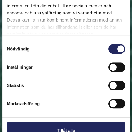
information från din enhet till de sociala medier och
annons- och analysföretag som vi samarbetar med.
FRAMSIDAN
HJÄLP ÖSTERSJÖN
RÄDDA EN BIT
Dessa kan i sin tur kombinera informationen med annan
Rädda en bit
information som du har tillhandahållit eller som de har
samlat in när du har använt deras tjänster.
Hjälp oss att rädda Östersjön. Du kan också ge den
Samtyckesval
Nödvändig
räddade biten som en present. En bit av Östersjön är
en utmärkt immateriell gåva.
Inställningar
Rädda en bit
Statistik
Hitta den räddade biten
Marknadsföring
Tillåt alla