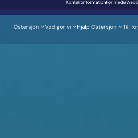
Secondary
Kontaktinformation
För media
Webb
Östersjön
Vad gör vi
Hjälp Östersjön
Till f