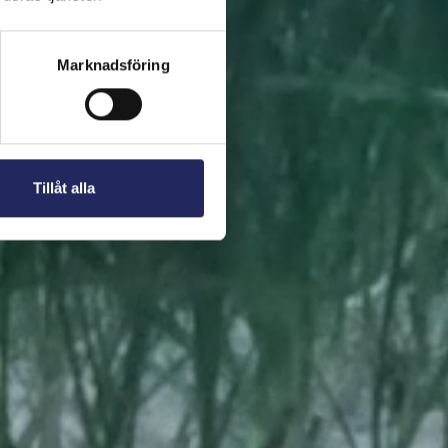
 present. En bit av
Marknadsföring
Tillåt alla