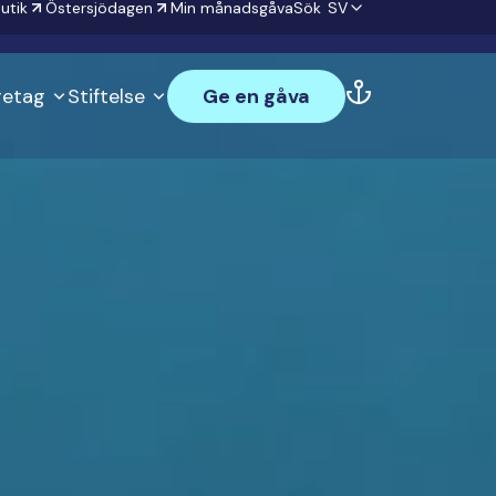
utik
Östersjödagen
Min månadsgåva
Sök
SV
öretag
Stiftelse
Ge en gåva