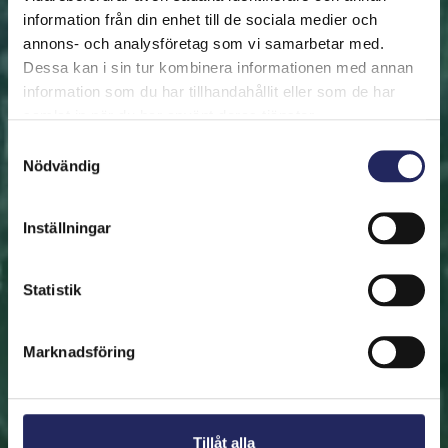
information från din enhet till de sociala medier och
annons- och analysföretag som vi samarbetar med.
FRAMSIDAN
HJÄLP ÖSTERSJÖN
RÄDDA EN BIT
Dessa kan i sin tur kombinera informationen med annan
Rädda en bit
information som du har tillhandahållit eller som de har
samlat in när du har använt deras tjänster.
Hjälp oss att rädda Östersjön. Du kan också ge den
Samtyckesval
Nödvändig
räddade biten som en present. En bit av Östersjön är
en utmärkt immateriell gåva.
Inställningar
Rädda en bit
Statistik
Hitta den räddade biten
Marknadsföring
Tillåt alla