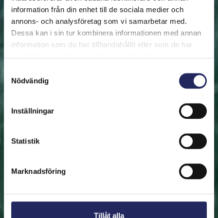
information från din enhet till de sociala medier och
annons- och analysföretag som vi samarbetar med.
FRAMSIDAN
HJÄLP ÖSTERSJÖN
RÄDDA EN BIT
Dessa kan i sin tur kombinera informationen med annan
Rädda en bit
information som du har tillhandahållit eller som de har
samlat in när du har använt deras tjänster.
Hjälp oss att rädda Östersjön. Du kan också ge den
Samtyckesval
Nödvändig
räddade biten som en present. En bit av Östersjön är
en utmärkt immateriell gåva.
Inställningar
Rädda en bit
Statistik
Hitta den räddade biten
Marknadsföring
Tillåt alla