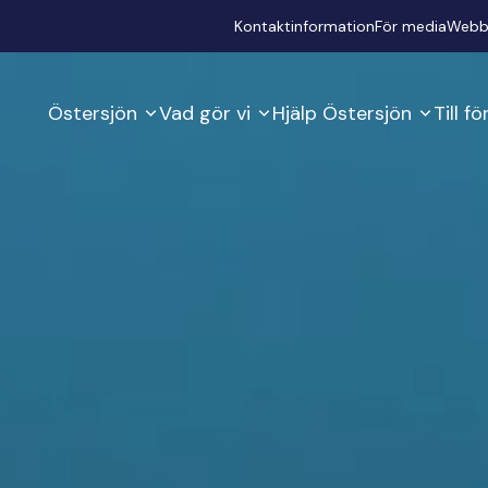
Secondary
Kontaktinformation
För media
Webb
Östersjön
Vad gör vi
Hjälp Östersjön
Till f