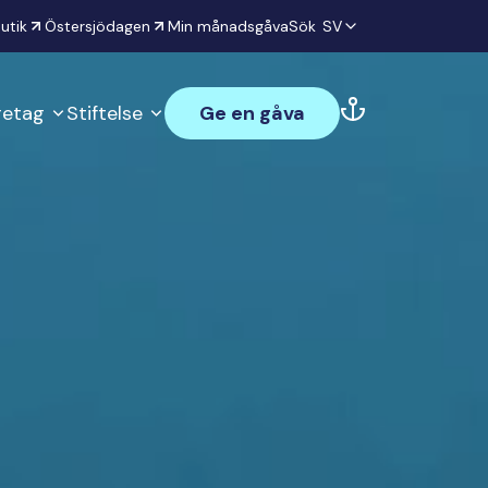
utik
Östersjödagen
Min månadsgåva
Sök
SV
öretag
Stiftelse
Ge en gåva