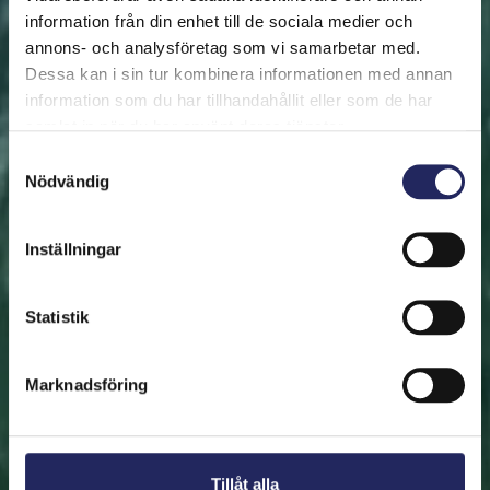
information från din enhet till de sociala medier och
annons- och analysföretag som vi samarbetar med.
FRAMSIDAN
HJÄLP ÖSTERSJÖN
RÄDDA EN BIT
Dessa kan i sin tur kombinera informationen med annan
Rädda en bit
information som du har tillhandahållit eller som de har
samlat in när du har använt deras tjänster.
Hjälp oss att rädda Östersjön. Du kan också ge den
Samtyckesval
Nödvändig
räddade biten som en present. En bit av Östersjön är
en utmärkt immateriell gåva.
Inställningar
Rädda en bit
Statistik
Hitta den räddade biten
Marknadsföring
Tillåt alla