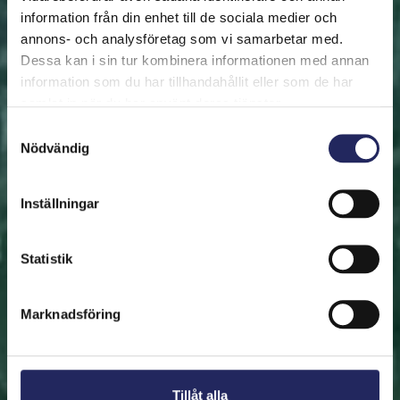
information från din enhet till de sociala medier och
annons- och analysföretag som vi samarbetar med.
FRAMSIDAN
HJÄLP ÖSTERSJÖN
RÄDDA EN BIT
Dessa kan i sin tur kombinera informationen med annan
Rädda en bit
information som du har tillhandahållit eller som de har
samlat in när du har använt deras tjänster.
Hjälp oss att rädda Östersjön. Du kan också ge den
Samtyckesval
Nödvändig
räddade biten som en present. En bit av Östersjön är
en utmärkt immateriell gåva.
Inställningar
Rädda en bit
Statistik
Hitta den räddade biten
Marknadsföring
Tillåt alla