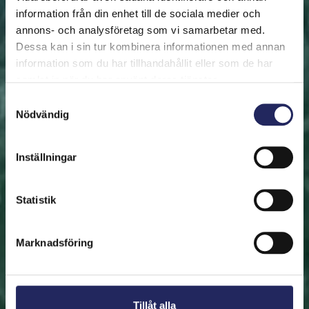
information från din enhet till de sociala medier och
annons- och analysföretag som vi samarbetar med.
FRAMSIDAN
HJÄLP ÖSTERSJÖN
RÄDDA EN BIT
Dessa kan i sin tur kombinera informationen med annan
Rädda en bit
information som du har tillhandahållit eller som de har
samlat in när du har använt deras tjänster.
Hjälp oss att rädda Östersjön. Du kan också ge den
Samtyckesval
Nödvändig
räddade biten som en present. En bit av Östersjön är
en utmärkt immateriell gåva.
Inställningar
Rädda en bit
Statistik
Hitta den räddade biten
Marknadsföring
Tillåt alla