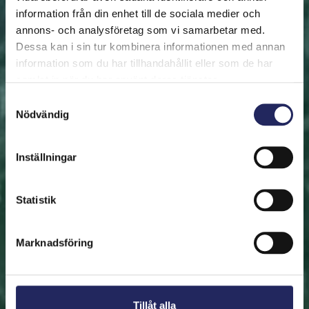
information från din enhet till de sociala medier och
annons- och analysföretag som vi samarbetar med.
FRAMSIDAN
HJÄLP ÖSTERSJÖN
RÄDDA EN BIT
Dessa kan i sin tur kombinera informationen med annan
Rädda en bit
information som du har tillhandahållit eller som de har
samlat in när du har använt deras tjänster.
Hjälp oss att rädda Östersjön. Du kan också ge den
Samtyckesval
Nödvändig
räddade biten som en present. En bit av Östersjön är
en utmärkt immateriell gåva.
Inställningar
Rädda en bit
Statistik
Hitta den räddade biten
Marknadsföring
Tillåt alla