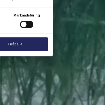
 present. En bit av
Marknadsföring
Tillåt alla