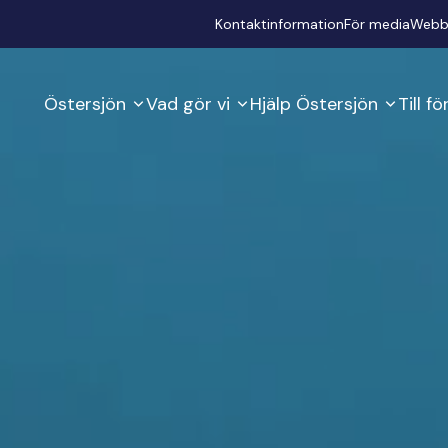
Secondary
Kontaktinformation
För media
Webb
Östersjön
Vad gör vi
Hjälp Östersjön
Till f