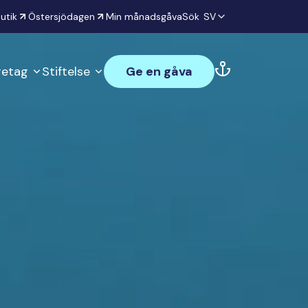
utik
Östersjödagen
Min månadsgåva
Sök
SV
öretag
Stiftelse
Ge en gåva