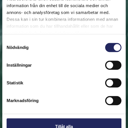
information från din enhet till de sociala medier och
annons- och analysföretag som vi samarbetar med.
FRAMSIDAN
HJÄLP ÖSTERSJÖN
RÄDDA EN BIT
Dessa kan i sin tur kombinera informationen med annan
Rädda en bit
information som du har tillhandahållit eller som de har
samlat in när du har använt deras tjänster.
Hjälp oss att rädda Östersjön. Du kan också ge den
Samtyckesval
Nödvändig
räddade biten som en present. En bit av Östersjön är
en utmärkt immateriell gåva.
Inställningar
Rädda en bit
Statistik
Hitta den räddade biten
Marknadsföring
Tillåt alla