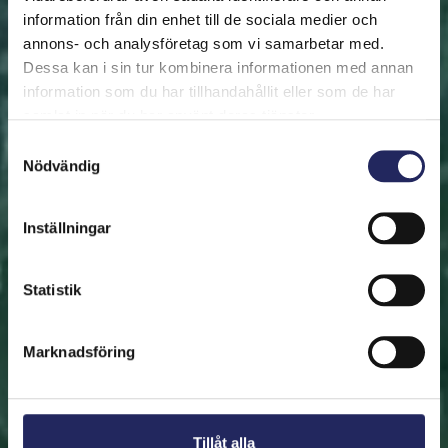
information från din enhet till de sociala medier och
annons- och analysföretag som vi samarbetar med.
FRAMSIDAN
HJÄLP ÖSTERSJÖN
RÄDDA EN BIT
Dessa kan i sin tur kombinera informationen med annan
Rädda en bit
information som du har tillhandahållit eller som de har
samlat in när du har använt deras tjänster.
Hjälp oss att rädda Östersjön. Du kan också ge den
Samtyckesval
Nödvändig
räddade biten som en present. En bit av Östersjön är
en utmärkt immateriell gåva.
Inställningar
Rädda en bit
Statistik
Hitta den räddade biten
Marknadsföring
Tillåt alla