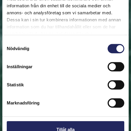
information från din enhet till de sociala medier och
annons- och analysföretag som vi samarbetar med.
FRAMSIDAN
HJÄLP ÖSTERSJÖN
RÄDDA EN BIT
Dessa kan i sin tur kombinera informationen med annan
Rädda en bit
information som du har tillhandahållit eller som de har
samlat in när du har använt deras tjänster.
Hjälp oss att rädda Östersjön. Du kan också ge den
Samtyckesval
Nödvändig
räddade biten som en present. En bit av Östersjön är
en utmärkt immateriell gåva.
Inställningar
Rädda en bit
Statistik
Hitta den räddade biten
Marknadsföring
Tillåt alla