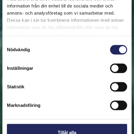
information från din enhet till de sociala medier och
annons- och analysföretag som vi samarbetar med.
FRAMSIDAN
HJÄLP ÖSTERSJÖN
RÄDDA EN BIT
Dessa kan i sin tur kombinera informationen med annan
Rädda en bit
information som du har tillhandahållit eller som de har
samlat in när du har använt deras tjänster.
Hjälp oss att rädda Östersjön. Du kan också ge den
Samtyckesval
Nödvändig
räddade biten som en present. En bit av Östersjön är
en utmärkt immateriell gåva.
Inställningar
Rädda en bit
Statistik
Hitta den räddade biten
Marknadsföring
Tillåt alla