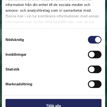
information från din enhet till de sociala medier och
annons- och analysföretag som vi samarbetar med.
FRAMSIDAN
HJÄLP ÖSTERSJÖN
RÄDDA EN BIT
Dessa kan i sin tur kombinera informationen med annan
Rädda en bit
information som du har tillhandahållit eller som de har
samlat in när du har använt deras tjänster.
Hjälp oss att rädda Östersjön. Du kan också ge den
Samtyckesval
Nödvändig
räddade biten som en present. En bit av Östersjön är
en utmärkt immateriell gåva.
Inställningar
Rädda en bit
Statistik
Hitta den räddade biten
Marknadsföring
Tillåt alla