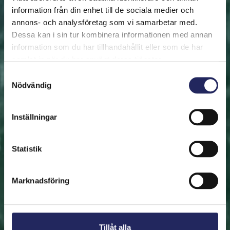
information från din enhet till de sociala medier och
annons- och analysföretag som vi samarbetar med.
FRAMSIDAN
HJÄLP ÖSTERSJÖN
RÄDDA EN BIT
Dessa kan i sin tur kombinera informationen med annan
Rädda en bit
information som du har tillhandahållit eller som de har
samlat in när du har använt deras tjänster.
Hjälp oss att rädda Östersjön. Du kan också ge den
Samtyckesval
Nödvändig
räddade biten som en present. En bit av Östersjön är
en utmärkt immateriell gåva.
Inställningar
Rädda en bit
Statistik
Hitta den räddade biten
Marknadsföring
Tillåt alla