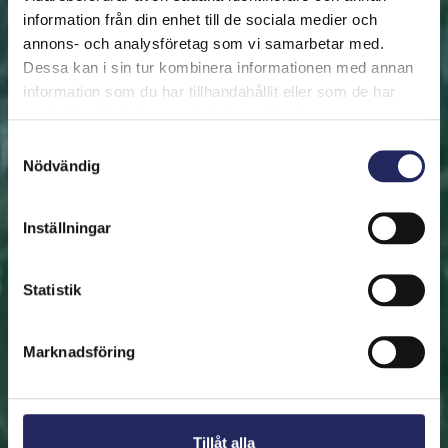
information från din enhet till de sociala medier och
annons- och analysföretag som vi samarbetar med.
FRAMSIDAN
HJÄLP ÖSTERSJÖN
RÄDDA EN BIT
Dessa kan i sin tur kombinera informationen med annan
Rädda en bit
information som du har tillhandahållit eller som de har
samlat in när du har använt deras tjänster.
Hjälp oss att rädda Östersjön. Du kan också ge den
Samtyckesval
Nödvändig
räddade biten som en present. En bit av Östersjön är
en utmärkt immateriell gåva.
Inställningar
Rädda en bit
Statistik
Hitta den räddade biten
Marknadsföring
Tillåt alla