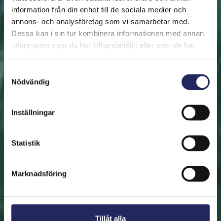
information från din enhet till de sociala medier och
annons- och analysföretag som vi samarbetar med.
FRAMSIDAN
HJÄLP ÖSTERSJÖN
RÄDDA EN BIT
Dessa kan i sin tur kombinera informationen med annan
Rädda en bit
information som du har tillhandahållit eller som de har
samlat in när du har använt deras tjänster.
Hjälp oss att rädda Östersjön. Du kan också ge den
Samtyckesval
Nödvändig
räddade biten som en present. En bit av Östersjön är
en utmärkt immateriell gåva.
Inställningar
Rädda en bit
Statistik
Hitta den räddade biten
Marknadsföring
Tillåt alla