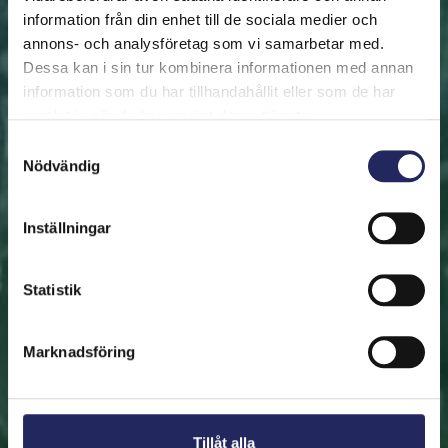
information från din enhet till de sociala medier och
annons- och analysföretag som vi samarbetar med.
FRAMSIDAN
HJÄLP ÖSTERSJÖN
RÄDDA EN BIT
Dessa kan i sin tur kombinera informationen med annan
Rädda en bit
information som du har tillhandahållit eller som de har
samlat in när du har använt deras tjänster.
Hjälp oss att rädda Östersjön. Du kan också ge den
Samtyckesval
Nödvändig
räddade biten som en present. En bit av Östersjön är
en utmärkt immateriell gåva.
Inställningar
Rädda en bit
Statistik
Hitta den räddade biten
Marknadsföring
Tillåt alla