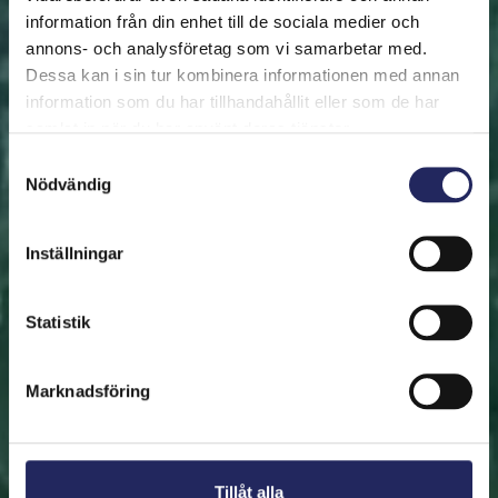
information från din enhet till de sociala medier och
annons- och analysföretag som vi samarbetar med.
FRAMSIDAN
HJÄLP ÖSTERSJÖN
RÄDDA EN BIT
Dessa kan i sin tur kombinera informationen med annan
Rädda en bit
information som du har tillhandahållit eller som de har
samlat in när du har använt deras tjänster.
Hjälp oss att rädda Östersjön. Du kan också ge den
Samtyckesval
Nödvändig
räddade biten som en present. En bit av Östersjön är
en utmärkt immateriell gåva.
Inställningar
Rädda en bit
Statistik
Hitta den räddade biten
Marknadsföring
Tillåt alla