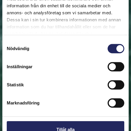
information från din enhet till de sociala medier och
annons- och analysföretag som vi samarbetar med.
FRAMSIDAN
HJÄLP ÖSTERSJÖN
RÄDDA EN BIT
Dessa kan i sin tur kombinera informationen med annan
Rädda en bit
information som du har tillhandahållit eller som de har
samlat in när du har använt deras tjänster.
Hjälp oss att rädda Östersjön. Du kan också ge den
Samtyckesval
Nödvändig
räddade biten som en present. En bit av Östersjön är
en utmärkt immateriell gåva.
Inställningar
Rädda en bit
Statistik
Hitta den räddade biten
Marknadsföring
Tillåt alla