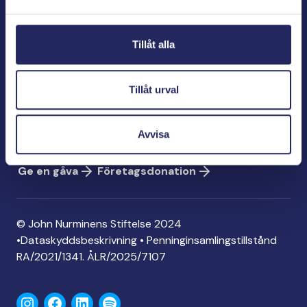
Bölegatan 2
00240 Helsingfors
Tillåt alla
info@jnfoundation.fi
Kontaktinformation
Tillåt urval
Ge en gåva
Konto: FI06 1214 3000 1122 96
Avvisa
MobilePay: 74792
Ge en gåva
Företagsdonation
© John Nurminens Stiftelse 2024
•
Dataskyddsbeskrivning
•
Penninginsamlingstillstånd
RA/2021/1341. ÅLR/2025/7107