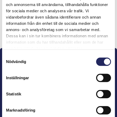
och annonserna till användarna, tillhandahålla funktioner
lahjoitukset
för sociala medier och analysera vår trafik. Vi
vidarebefordrar även sådana identifierare och annan
information från din enhet till de sociala medier och
annons- och analysföretag som vi samarbetar med.
Lahjoita ja liity tähän tiimiin
Dessa kan i sin tur kombinera informationen med annan
information som du har tillhandahållit eller som de har
samlat in när du har använt deras tjänster.
Samtyckesval
Nödvändig
Inställningar
John Nurminens Stiftelse är Östersjöns beskyddare,
förespråkare för havets betydelse, den marina
Statistik
kulturens väktare och utgivare av marin litteratur.
Marknadsföring
John Nurminens Stiftelse