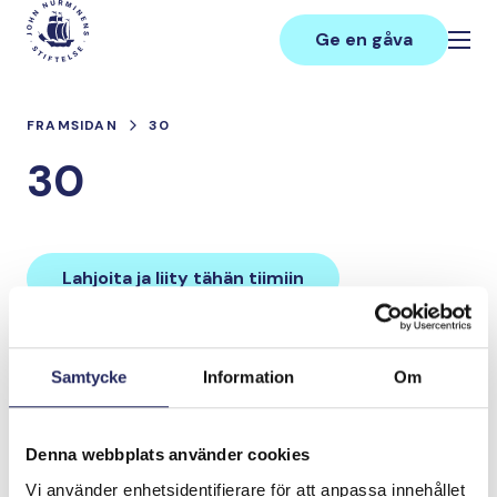
Hoppa
Main
till
Ge en gåva
innehåll
FRAMSIDAN
30
30
Lahjoita ja liity tähän tiimiin
Tiimin lahjoitukset yhteensä:
Samtycke
Information
Om
0 €
Denna webbplats använder cookies
Tiimille tehdyt
Vi använder enhetsidentifierare för att anpassa innehållet