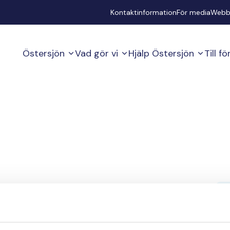
Secondary
Kontaktinformation
För media
Webb
Östersjön
Vad gör vi
Hjälp Östersjön
Till f