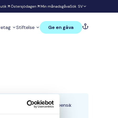
utik
Östersjödagen
Min månadsgåva
Sök
SV
öretag
Stiftelse
Ge en gåva
Tiimin lahjoitukset yhteensä:
0 €