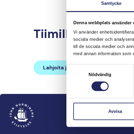
Samtycke
Denna webbplats använder 
Tiimille tehdyt la
Vi använder enhetsidentifierar
sociala medier och analysera 
till de sociala medier och a
med annan information som du 
Lahjoita ja liity tähän tiimiin
Samtyckesval
Nödvändig
Avvisa