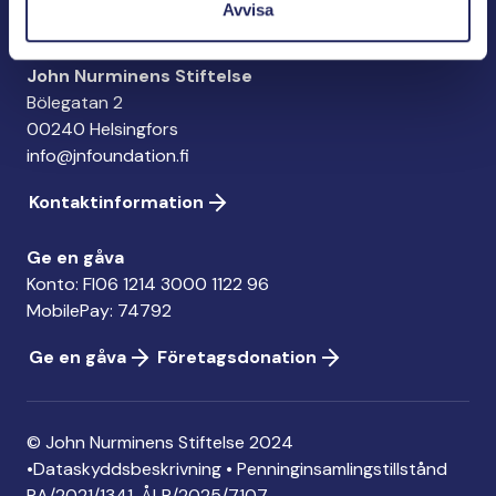
Avvisa
John Nurminens Stiftelse
Bölegatan 2
00240 Helsingfors
info@jnfoundation.fi
Kontaktinformation
Ge en gåva
Konto: FI06 1214 3000 1122 96
MobilePay: 74792
Ge en gåva
Företagsdonation
© John Nurminens Stiftelse 2024
•
Dataskyddsbeskrivning
•
Penninginsamlingstillstånd
RA/2021/1341. ÅLR/2025/7107