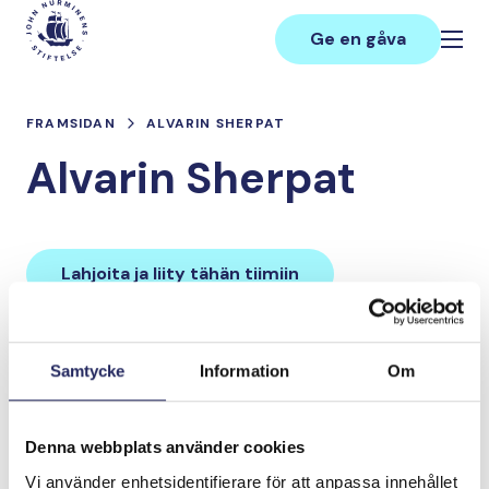
Hoppa
Main
till
Ge en gåva
innehåll
FRAMSIDAN
ALVARIN SHERPAT
Alvarin Sherpat
Lahjoita ja liity tähän tiimiin
Tiimin lahjoitukset yhteensä:
Samtycke
Information
Om
0 €
Denna webbplats använder cookies
Tiimille tehdyt
Vi använder enhetsidentifierare för att anpassa innehållet