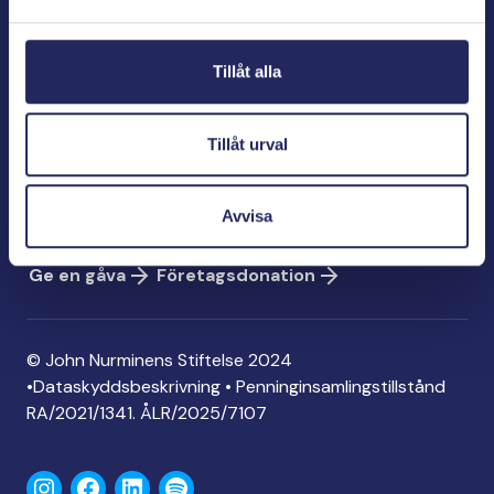
Bölegatan 2
00240 Helsingfors
Tillåt alla
info@jnfoundation.fi
Kontaktinformation
Tillåt urval
Ge en gåva
Konto: FI06 1214 3000 1122 96
Avvisa
MobilePay: 74792
Ge en gåva
Företagsdonation
© John Nurminens Stiftelse 2024
•
Dataskyddsbeskrivning
•
Penninginsamlingstillstånd
RA/2021/1341. ÅLR/2025/7107