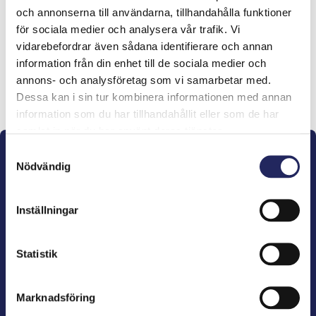
och annonserna till användarna, tillhandahålla funktioner
lahjoitukset
för sociala medier och analysera vår trafik. Vi
vidarebefordrar även sådana identifierare och annan
information från din enhet till de sociala medier och
annons- och analysföretag som vi samarbetar med.
Lahjoita ja liity tähän tiimiin
Dessa kan i sin tur kombinera informationen med annan
information som du har tillhandahållit eller som de har
samlat in när du har använt deras tjänster.
Samtyckesval
Nödvändig
Inställningar
John Nurminens Stiftelse är Östersjöns beskyddare,
förespråkare för havets betydelse, den marina
Statistik
kulturens väktare och utgivare av marin litteratur.
Marknadsföring
John Nurminens Stiftelse