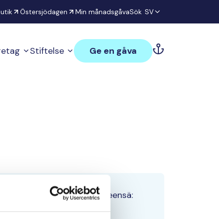
utik
Östersjödagen
Min månadsgåva
Sök
SV
öretag
Stiftelse
Ge en gåva
Tiimin lahjoitukset yhteensä:
0 €