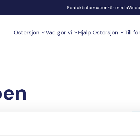
Secondary
Kontaktinformation
För media
Webb
Östersjön
Vad gör vi
Hjälp Östersjön
Till f
ben