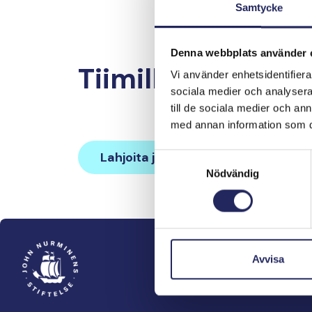
Samtycke
Denna webbplats använder 
Tiimille tehdyt la
Vi använder enhetsidentifierar
sociala medier och analysera 
till de sociala medier och a
med annan information som du 
Lahjoita ja liity tähän tiimiin
Samtyckesval
Nödvändig
Avvisa