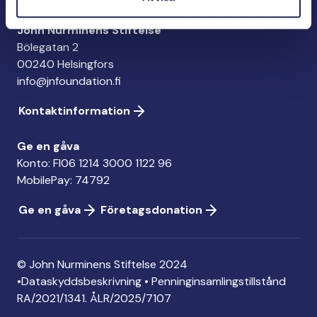
John Nurminens Stiftelse
Bölegatan 2
00240 Helsingfors
info@jnfoundation.fi
Kontaktinformation
Ge en gåva
Konto: FI06 1214 3000 1122 96
MobilePay: 74792
Ge en gåva
Företagsdonation
© John Nurminens Stiftelse 2024
•
Dataskyddsbeskrivning
•
Penninginsamlingstillstånd
RA/2021/1341. ÅLR/2025/7107