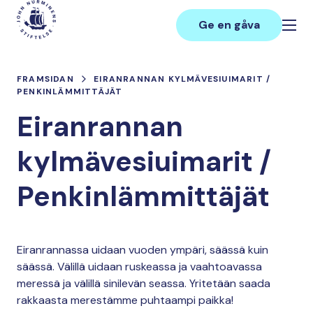
Hoppa
Main
till
Ge en gåva
innehåll
FRAMSIDAN
EIRANRANNAN KYLMÄVESIUIMARIT /
PENKINLÄMMITTÄJÄT
Eiranrannan
kylmävesiuimarit /
Penkinlämmittäjät
Eiranrannassa uidaan vuoden ympäri, säässä kuin
säässä. Välillä uidaan ruskeassa ja vaahtoavassa
meressä ja välillä sinilevän seassa. Yritetään saada
rakkaasta merestämme puhtaampi paikka!