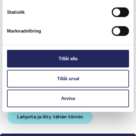
Statistik
Marknadsföring
Tillåt alla
Tiimille tehdyt
Tillåt urval
lahjoitukset
Avvisa
Lahjoita ja liity tähän tiimiin