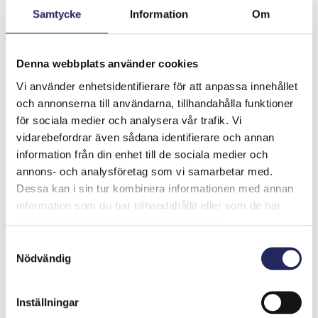
Samtycke
Information
Om
Lastly, we are all trying to make a change by raising
Denna webbplats använder cookies
awareness about the matter. That is why we are
Vi använder enhetsidentifierare för att anpassa innehållet
raising a fund to support the Baltic sea.
och annonserna till användarna, tillhandahålla funktioner
för sociala medier och analysera vår trafik. Vi
Lahjoita ja liity tähän tiimiin
vidarebefordrar även sådana identifierare och annan
information från din enhet till de sociala medier och
annons- och analysföretag som vi samarbetar med.
Dessa kan i sin tur kombinera informationen med annan
Tiimin lahjoitukset yhteensä:
information som du har tillhandahållit eller som de har
0 €
samlat in när du har använt deras tjänster.
Samtyckesval
Nödvändig
Inställningar