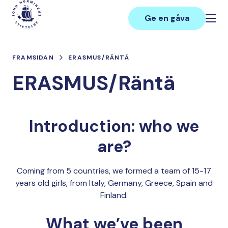
Hoppa
Main
till
Ge en gåva
innehåll
FRAMSIDAN
ERASMUS/RÄNTÄ
ERASMUS/Räntä
Introduction: who we
are?
Coming from 5 countries, we formed a team of 15-17
years old girls, from Italy, Germany, Greece, Spain and
Finland.
What we’ve been