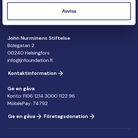
John Nurminens Stiftelse är Östersjöns beskyddare,
förespråkare för havets betydelse, den marina
Avvisa
kulturens väktare och utgivare av marin litteratur.
John Nurminens Stiftelse
Bölegatan 2
00240 Helsingfors
info@jnfoundation.fi
Kontaktinformation
Ge en gåva
Konto: FI06 1214 3000 1122 96
MobilePay: 74792
Ge en gåva
Företagsdonation