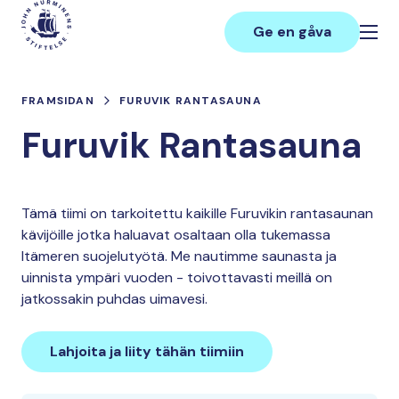
Hoppa
Main
till
Ge en gåva
innehåll
FRAMSIDAN
FURUVIK RANTASAUNA
Furuvik Rantasauna
Tämä tiimi on tarkoitettu kaikille Furuvikin rantasaunan
kävijöille jotka haluavat osaltaan olla tukemassa
Itämeren suojelutyötä. Me nautimme saunasta ja
uinnista ympäri vuoden - toivottavasti meillä on
jatkossakin puhdas uimavesi.
Lahjoita ja liity tähän tiimiin