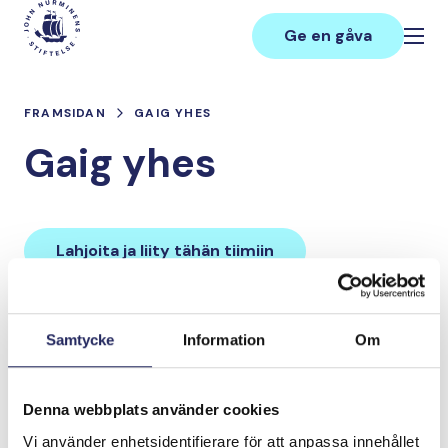
Hoppa
Main
till
Ge en gåva
innehåll
FRAMSIDAN
GAIG YHES
Gaig yhes
Lahjoita ja liity tähän tiimiin
Tiimin lahjoitukset yhteensä:
Samtycke
Information
Om
0 €
Denna webbplats använder cookies
Tiimille tehdyt
Vi använder enhetsidentifierare för att anpassa innehållet