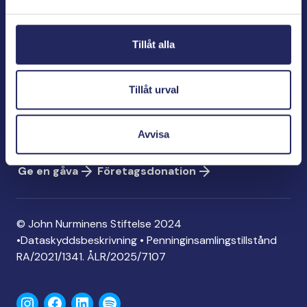
Bölegatan 2
00240 Helsingfors
Tillåt alla
info@jnfoundation.fi
Kontaktinformation
Tillåt urval
Ge en gåva
Konto: FI06 1214 3000 1122 96
Avvisa
MobilePay: 74792
Ge en gåva
Företagsdonation
© John Nurminens Stiftelse 2024
•
Dataskyddsbeskrivning
•
Penninginsamlingstillstånd
RA/2021/1341. ÅLR/2025/7107