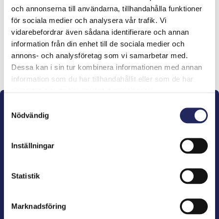
och annonserna till användarna, tillhandahålla funktioner
lahjoitukset
för sociala medier och analysera vår trafik. Vi
vidarebefordrar även sådana identifierare och annan
information från din enhet till de sociala medier och
annons- och analysföretag som vi samarbetar med.
Lahjoita ja liity tähän tiimiin
Dessa kan i sin tur kombinera informationen med annan
information som du har tillhandahållit eller som de har
samlat in när du har använt deras tjänster.
Samtyckesval
Nödvändig
Inställningar
John Nurminens Stiftelse är Östersjöns beskyddare,
förespråkare för havets betydelse, den marina
Statistik
kulturens väktare och utgivare av marin litteratur.
Marknadsföring
John Nurminens Stiftelse