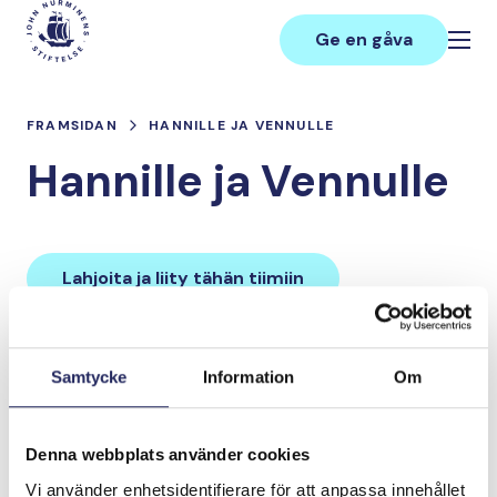
Hoppa
Main
till
Ge en gåva
innehåll
FRAMSIDAN
HANNILLE JA VENNULLE
Hannille ja Vennulle
Lahjoita ja liity tähän tiimiin
Tiimin lahjoitukset yhteensä:
Samtycke
Information
Om
0 €
Denna webbplats använder cookies
Tiimille tehdyt
Vi använder enhetsidentifierare för att anpassa innehållet