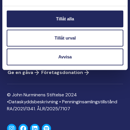
Bölegatan 2
00240 Helsingfors
Tillåt alla
info@jnfoundation.fi
Kontaktinformation
Tillåt urval
Ge en gåva
Konto: FI06 1214 3000 1122 96
Avvisa
MobilePay: 74792
Ge en gåva
Företagsdonation
© John Nurminens Stiftelse 2024
•
Dataskyddsbeskrivning
•
Penninginsamlingstillstånd
RA/2021/1341. ÅLR/2025/7107