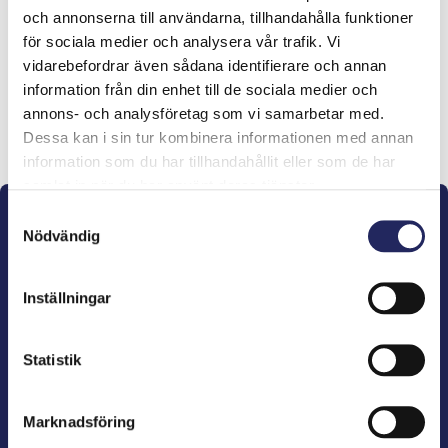
och annonserna till användarna, tillhandahålla funktioner
lahjoitukset
för sociala medier och analysera vår trafik. Vi
vidarebefordrar även sådana identifierare och annan
information från din enhet till de sociala medier och
annons- och analysföretag som vi samarbetar med.
Lahjoita ja liity tähän tiimiin
Dessa kan i sin tur kombinera informationen med annan
information som du har tillhandahållit eller som de har
samlat in när du har använt deras tjänster.
Samtyckesval
Nödvändig
Inställningar
John Nurminens Stiftelse är Östersjöns beskyddare,
förespråkare för havets betydelse, den marina
Statistik
kulturens väktare och utgivare av marin litteratur.
Marknadsföring
John Nurminens Stiftelse