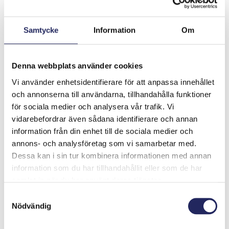
Samtycke
Information
Om
Denna webbplats använder cookies
Vi använder enhetsidentifierare för att anpassa innehållet
och annonserna till användarna, tillhandahålla funktioner
för sociala medier och analysera vår trafik. Vi
vidarebefordrar även sådana identifierare och annan
information från din enhet till de sociala medier och
annons- och analysföretag som vi samarbetar med.
Dessa kan i sin tur kombinera informationen med annan
Tiimille tehdyt
information som du har tillhandahållit eller som de har
samlat in när du har använt deras tjänster.
lahjoitukset
Samtyckesval
Nödvändig