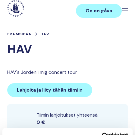
Hoppa
Main
till
Ge en gåva
innehåll
FRAMSIDAN
HAV
HAV
HAV's Jorden i mig concert tour
Lahjoita ja liity tähän tiimiin
Tiimin lahjoitukset yhteensä:
0 €