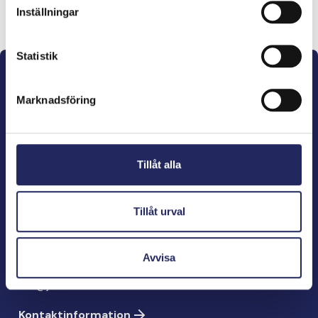
Lahjoita ja liity tähän tiimiin
Inställningar
Statistik
Marknadsföring
John Nurminens Stiftelse är Östersjöns beskyddare,
Tillåt alla
förespråkare för havets betydelse, den marina
kulturens väktare och utgivare av marin litteratur.
Tillåt urval
John Nurminens Stiftelse
Bölegatan 2
Avvisa
00240 Helsingfors
info@jnfoundation.fi
Kontaktinformation