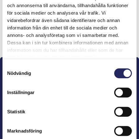
och annonserna till användarna, tillhandahålla funktioner
lahjoitukset
för sociala medier och analysera vår trafik. Vi
vidarebefordrar även sådana identifierare och annan
information från din enhet till de sociala medier och
annons- och analysföretag som vi samarbetar med.
Lahjoita ja liity tähän tiimiin
Dessa kan i sin tur kombinera informationen med annan
information som du har tillhandahållit eller som de har
samlat in när du har använt deras tjänster.
Samtyckesval
Nödvändig
Inställningar
John Nurminens Stiftelse är Östersjöns beskyddare,
förespråkare för havets betydelse, den marina
Statistik
kulturens väktare och utgivare av marin litteratur.
Marknadsföring
John Nurminens Stiftelse