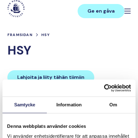
Hoppa
Main
till
Ge en gåva
innehåll
FRAMSIDAN
HSY
HSY
Lahjoita ja liity tähän tiimiin
Tiimin lahjoitukset yhteensä:
Samtycke
Information
Om
0 €
Denna webbplats använder cookies
Tiimille tehdyt
Vi använder enhetsidentifierare för att anpassa innehållet