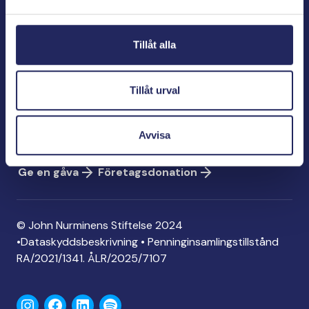
Bölegatan 2
00240 Helsingfors
Tillåt alla
info@jnfoundation.fi
Kontaktinformation
Tillåt urval
Ge en gåva
Konto: FI06 1214 3000 1122 96
Avvisa
MobilePay: 74792
Ge en gåva
Företagsdonation
© John Nurminens Stiftelse 2024
•
Dataskyddsbeskrivning
•
Penninginsamlingstillstånd
RA/2021/1341. ÅLR/2025/7107