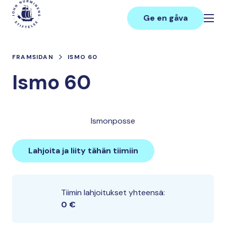
Hoppa
Main
till
Ge en gåva
innehåll
FRAMSIDAN
ISMO 60
Ismo 60
Ismonposse
Lahjoita ja liity tähän tiimiin
Tiimin lahjoitukset yhteensä:
0 €