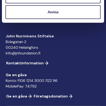
John Nurminens Stiftelse är Östersjöns beskyddare,
Avvisa
förespråkare för havets betydelse, den marina
kulturens väktare och utgivare av marin litteratur.
John Nurminens Stiftelse
Bölegatan 2
00240 Helsingfors
info@jnfoundation.fi
Kontaktinformation
Ge en gåva
Konto: FI06 1214 3000 1122 96
MobilePay: 74792
Ge en gåva
Företagsdonation