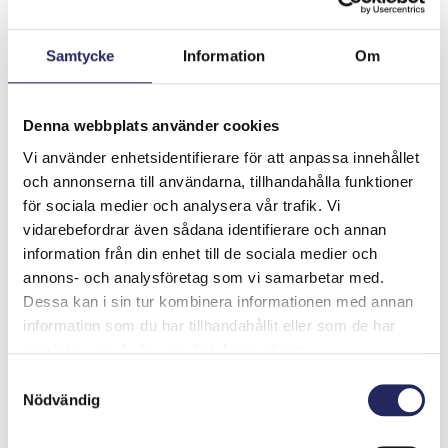
30 €
Samtycke
Information
Om
Tiimille tehdyt
lahjoitukset
Denna webbplats använder cookies
Vi använder enhetsidentifierare för att anpassa innehållet
och annonserna till användarna, tillhandahålla funktioner
Linkkaritiimi
för sociala medier och analysera vår trafik. Vi
vidarebefordrar även sådana identifierare och annan
information från din enhet till de sociala medier och
annons- och analysföretag som vi samarbetar med.
Dessa kan i sin tur kombinera informationen med annan
Rannalle
information som du har tillhandahållit eller som de har
samlat in när du har använt deras tjänster.
Samtyckesval
Nödvändig