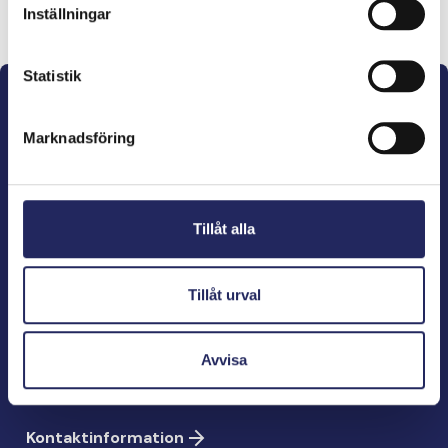
Lahjoita ja liity tähän tiimiin
Inställningar
Statistik
Marknadsföring
John Nurminens Stiftelse är Östersjöns beskyddare,
förespråkare för havets betydelse, den marina
Tillåt alla
kulturens väktare och utgivare av marin litteratur.
Tillåt urval
John Nurminens Stiftelse
Bölegatan 2
Avvisa
00240 Helsingfors
info@jnfoundation.fi
Kontaktinformation