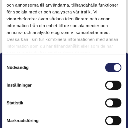
och annonserna till användarna, tillhandahålla funktioner
lahjoitukset
för sociala medier och analysera vår trafik. Vi
vidarebefordrar även sådana identifierare och annan
information från din enhet till de sociala medier och
annons- och analysföretag som vi samarbetar med.
Lahjoita ja liity tähän tiimiin
Dessa kan i sin tur kombinera informationen med annan
information som du har tillhandahållit eller som de har
samlat in när du har använt deras tjänster.
Samtyckesval
Nödvändig
Inställningar
John Nurminens Stiftelse är Östersjöns beskyddare,
förespråkare för havets betydelse, den marina
Statistik
kulturens väktare och utgivare av marin litteratur.
Marknadsföring
John Nurminens Stiftelse