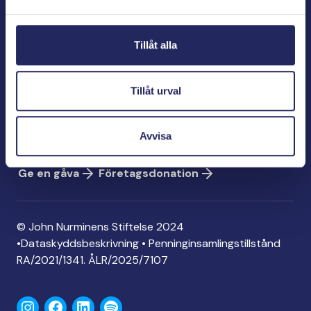
Bölegatan 2
00240 Helsingfors
Tillåt alla
info@jnfoundation.fi
Kontaktinformation
Tillåt urval
Ge en gåva
Konto: FI06 1214 3000 1122 96
Avvisa
MobilePay: 74792
Ge en gåva
Företagsdonation
© John Nurminens Stiftelse 2024
•
Dataskyddsbeskrivning
•
Penninginsamlingstillstånd
RA/2021/1341. ÅLR/2025/7107