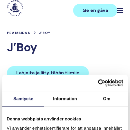
Hoppa
Main
till
Ge en gåva
innehåll
FRAMSIDAN
J’BOY
J’Boy
Lahjoita ja liity tähän tiimiin
Tiimin lahjoitukset yhteensä:
Samtycke
Information
Om
0 €
Denna webbplats använder cookies
Tiimille tehdyt
Vi använder enhetsidentifierare för att anpassa innehållet