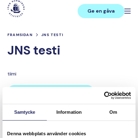
Hoppa
Main
till
Ge en gåva
innehåll
FRAMSIDAN
JNS TESTI
JNS testi
tiimi
Lahjoita ja liity tähän tiimiin
Samtycke
Information
Om
Tiimin lahjoitukset yhteensä:
0 €
Denna webbplats använder cookies