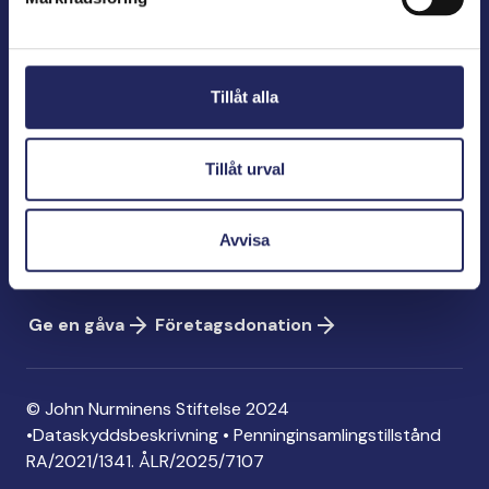
John Nurminens Stiftelse
Bölegatan 2
Tillåt alla
00240 Helsingfors
info@jnfoundation.fi
Tillåt urval
Kontaktinformation
Ge en gåva
Avvisa
Konto: FI06 1214 3000 1122 96
MobilePay: 74792
Ge en gåva
Företagsdonation
© John Nurminens Stiftelse 2024
•
Dataskyddsbeskrivning
•
Penninginsamlingstillstånd
RA/2021/1341. ÅLR/2025/7107