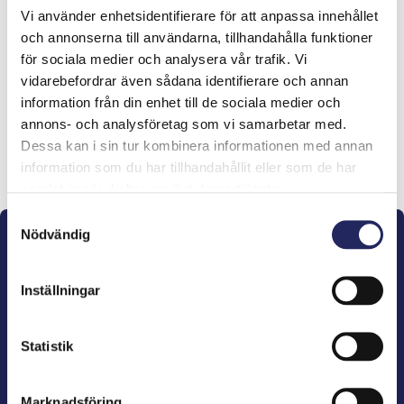
Vi använder enhetsidentifierare för att anpassa innehållet
Tiimille tehdyt
och annonserna till användarna, tillhandahålla funktioner
för sociala medier och analysera vår trafik. Vi
lahjoitukset
vidarebefordrar även sådana identifierare och annan
information från din enhet till de sociala medier och
annons- och analysföretag som vi samarbetar med.
Dessa kan i sin tur kombinera informationen med annan
Lahjoita ja liity tähän tiimiin
information som du har tillhandahållit eller som de har
samlat in när du har använt deras tjänster.
Samtyckesval
Nödvändig
Inställningar
John Nurminens Stiftelse är Östersjöns beskyddare,
Statistik
förespråkare för havets betydelse, den marina
kulturens väktare och utgivare av marin litteratur.
Marknadsföring