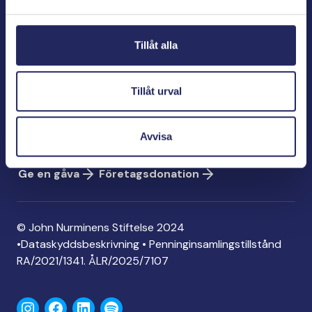
Bölegatan 2
00240 Helsingfors
Tillåt alla
info@jnfoundation.fi
Kontaktinformation
Tillåt urval
Ge en gåva
Konto: FI06 1214 3000 1122 96
Avvisa
MobilePay: 74792
Ge en gåva
Företagsdonation
© John Nurminens Stiftelse 2024
•
Dataskyddsbeskrivning
•
Penninginsamlingstillstånd
RA/2021/1341. ÅLR/2025/7107