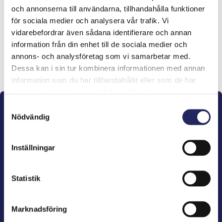
och annonserna till användarna, tillhandahålla funktioner
lahjoitukset
för sociala medier och analysera vår trafik. Vi
vidarebefordrar även sådana identifierare och annan
information från din enhet till de sociala medier och
annons- och analysföretag som vi samarbetar med.
Lahjoita ja liity tähän tiimiin
Dessa kan i sin tur kombinera informationen med annan
information som du har tillhandahållit eller som de har
samlat in när du har använt deras tjänster.
Samtyckesval
Nödvändig
Inställningar
John Nurminens Stiftelse är Östersjöns beskyddare,
förespråkare för havets betydelse, den marina
Statistik
kulturens väktare och utgivare av marin litteratur.
Marknadsföring
John Nurminens Stiftelse