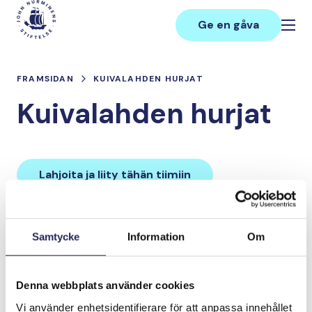
Hoppa
Main
till
Ge en gåva
innehåll
FRAMSIDAN
KUIVALAHDEN HURJAT
Kuivalahden hurjat
Lahjoita ja liity tähän tiimiin
Tiimin lahjoitukset yhteensä:
Samtycke
Information
Om
0 €
Denna webbplats använder cookies
Tiimille tehdyt
Vi använder enhetsidentifierare för att anpassa innehållet