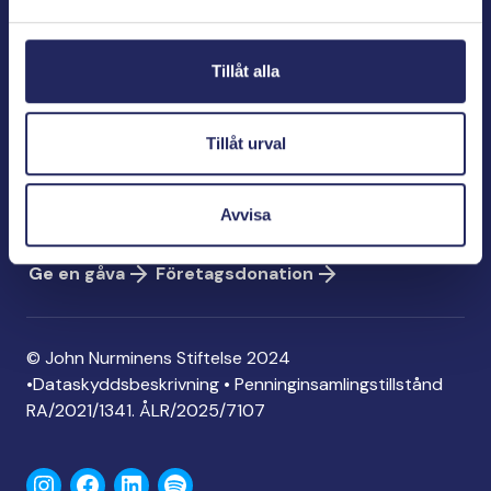
Bölegatan 2
00240 Helsingfors
Tillåt alla
info@jnfoundation.fi
Kontaktinformation
Tillåt urval
Ge en gåva
Konto: FI06 1214 3000 1122 96
Avvisa
MobilePay: 74792
Ge en gåva
Företagsdonation
© John Nurminens Stiftelse 2024
•
Dataskyddsbeskrivning
•
Penninginsamlingstillstånd
RA/2021/1341. ÅLR/2025/7107