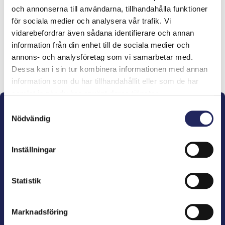
och annonserna till användarna, tillhandahålla funktioner
lahjoitukset
för sociala medier och analysera vår trafik. Vi
vidarebefordrar även sådana identifierare och annan
information från din enhet till de sociala medier och
annons- och analysföretag som vi samarbetar med.
Lahjoita ja liity tähän tiimiin
Dessa kan i sin tur kombinera informationen med annan
information som du har tillhandahållit eller som de har
samlat in när du har använt deras tjänster.
Samtyckesval
Nödvändig
Inställningar
John Nurminens Stiftelse är Östersjöns beskyddare,
förespråkare för havets betydelse, den marina
Statistik
kulturens väktare och utgivare av marin litteratur.
Marknadsföring
John Nurminens Stiftelse