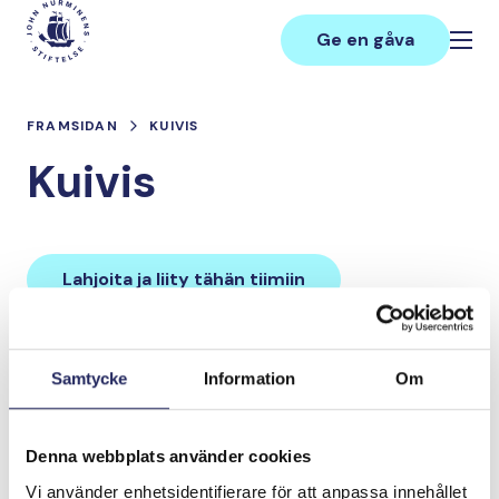
Hoppa
Main
till
Ge en gåva
innehåll
FRAMSIDAN
KUIVIS
Kuivis
Lahjoita ja liity tähän tiimiin
Tiimin lahjoitukset yhteensä:
Samtycke
Information
Om
0 €
Denna webbplats använder cookies
Tiimille tehdyt
Vi använder enhetsidentifierare för att anpassa innehållet