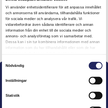
Vi använder enhetsidentifierare för att anpassa innehållet
och annonserna till användarna, tillhandahålla funktioner
Tiimille tehdyt
för sociala medier och analysera vår trafik. Vi
lahjoitukset
vidarebefordrar även sådana identifierare och annan
information från din enhet till de sociala medier och
annons- och analysföretag som vi samarbetar med.
Dessa kan i sin tur kombinera informationen med annan
information som du har tillhandahållit eller som de har
Lahjoita ja liity tähän tiimiin
samlat in när du har använt deras tjänster.
Samtyckesval
Nödvändig
Inställningar
John Nurminens Stiftelse är Östersjöns beskyddare,
Statistik
förespråkare för havets betydelse, den marina
kulturens väktare och utgivare av marin litteratur.