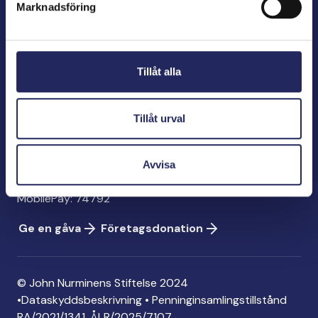
Marknadsföring
John Nurminens Stiftelse
Bölegatan 2
Tillåt alla
00240 Helsingfors
info@jnfoundation.fi
Tillåt urval
Kontaktinformation
Ge en gåva
Avvisa
Konto: FI06 1214 3000 1122 96
MobilePay: 74792
Ge en gåva
Företagsdonation
© John Nurminens Stiftelse 2024
•
Dataskyddsbeskrivning
•
Penninginsamlingstillstånd
RA/2021/1341. ÅLR/2025/7107