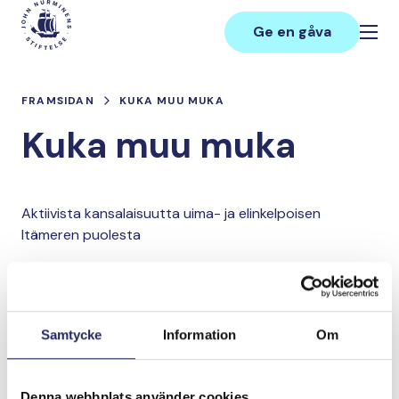
Hoppa
Main
till
Ge en gåva
innehåll
FRAMSIDAN
KUKA MUU MUKA
Kuka muu muka
Aktiivista kansalaisuutta uima- ja elinkelpoisen
Itämeren puolesta
Lahjoita ja liity tähän tiimiin
Samtycke
Information
Om
Tiimin lahjoitukset yhteensä:
0 €
Denna webbplats använder cookies