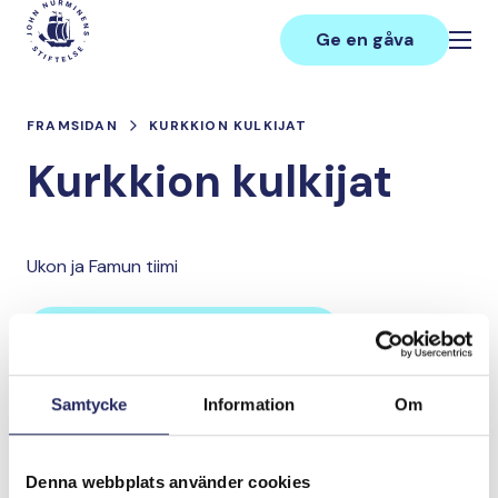
Hoppa
Main
till
Ge en gåva
innehåll
FRAMSIDAN
KURKKION KULKIJAT
Kurkkion kulkijat
Ukon ja Famun tiimi
Lahjoita ja liity tähän tiimiin
Samtycke
Information
Om
Tiimin lahjoitukset yhteensä:
0 €
Denna webbplats använder cookies