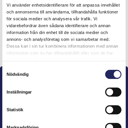
Vi använder enhetsidentifierare för att anpassa innehållet
Tiimille tehdyt
och annonserna till användarna, tillhandahålla funktioner
för sociala medier och analysera vår trafik. Vi
lahjoitukset
vidarebefordrar även sådana identifierare och annan
information från din enhet till de sociala medier och
annons- och analysföretag som vi samarbetar med.
Dessa kan i sin tur kombinera informationen med annan
Lahjoita ja liity tähän tiimiin
information som du har tillhandahållit eller som de har
samlat in när du har använt deras tjänster.
Samtyckesval
Nödvändig
Inställningar
John Nurminens Stiftelse är Östersjöns beskyddare,
Statistik
förespråkare för havets betydelse, den marina
kulturens väktare och utgivare av marin litteratur.
Marknadsföring