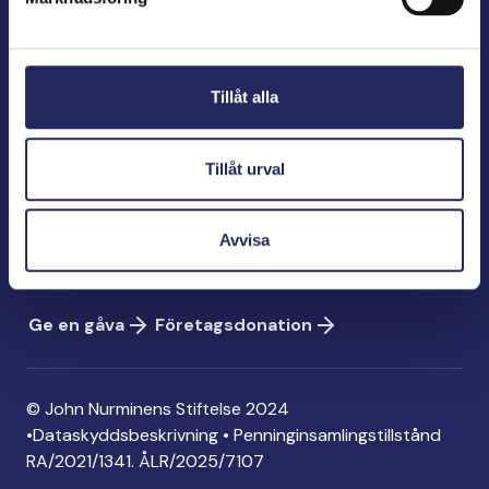
John Nurminens Stiftelse
Bölegatan 2
Tillåt alla
00240 Helsingfors
info@jnfoundation.fi
Tillåt urval
Kontaktinformation
Ge en gåva
Avvisa
Konto: FI06 1214 3000 1122 96
MobilePay: 74792
Ge en gåva
Företagsdonation
© John Nurminens Stiftelse 2024
•
Dataskyddsbeskrivning
•
Penninginsamlingstillstånd
RA/2021/1341. ÅLR/2025/7107