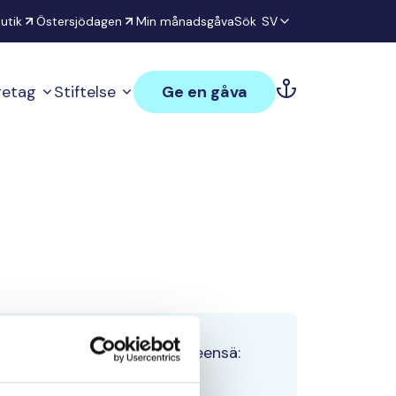
utik
Östersjödagen
Min månadsgåva
Sök
SV
öretag
Stiftelse
Ge en gåva
Tiimin lahjoitukset yhteensä:
0 €