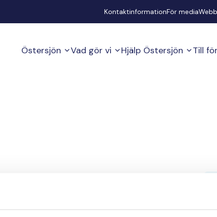
Secondary
Kontaktinformation
För media
Webb
Östersjön
Vad gör vi
Hjälp Östersjön
Till f