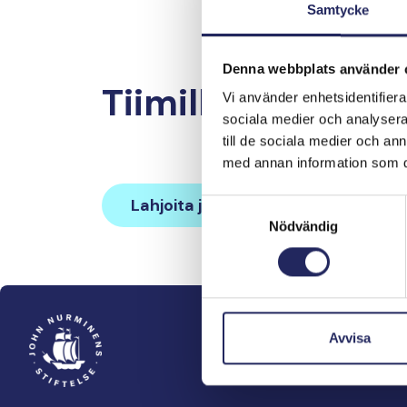
Samtycke
Denna webbplats använder 
Tiimille tehdyt la
Vi använder enhetsidentifierar
sociala medier och analysera 
till de sociala medier och a
med annan information som du 
Lahjoita ja liity tähän tiimiin
Samtyckesval
Nödvändig
Avvisa