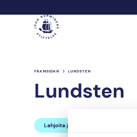
Hoppa
till
Main
innehåll
FRAMSIDAN
LUNDSTEN
Lundsten
Lahjoita ja liity tähän tiimiin