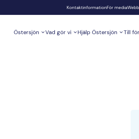
Secondary
Kontaktinformation
För media
Webb
Östersjön
Vad gör vi
Hjälp Östersjön
Till f