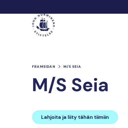
Hoppa
till
Main
innehåll
FRAMSIDAN
M/S SEIA
M/S Seia
Lahjoita ja liity tähän tiimiin