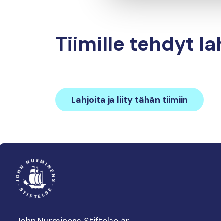
Tiimille tehdyt la
Lahjoita ja liity tähän tiimiin
John Nurminens Stiftelse är