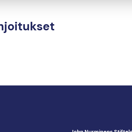
hjoitukset
John Nurminens Stiftel