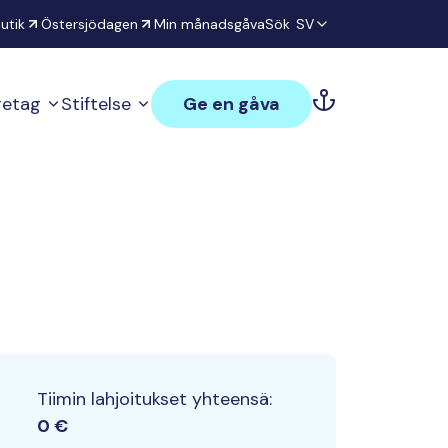
utik
Östersjödagen
Min månadsgåva
Sök
SV
öretag
Stiftelse
Ge en gåva
Tiimin lahjoitukset yhteensä:
0 €