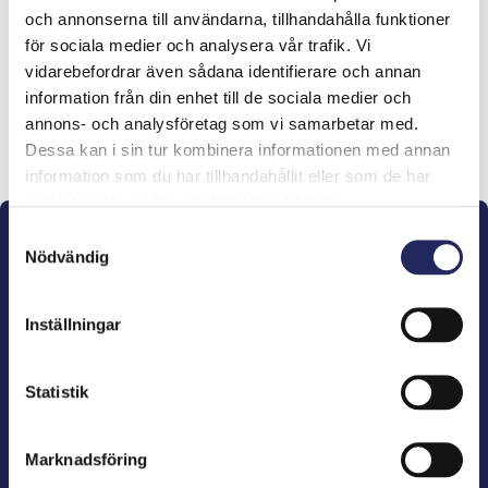
och annonserna till användarna, tillhandahålla funktioner
lahjoitukset
för sociala medier och analysera vår trafik. Vi
vidarebefordrar även sådana identifierare och annan
information från din enhet till de sociala medier och
annons- och analysföretag som vi samarbetar med.
Lahjoita ja liity tähän tiimiin
Dessa kan i sin tur kombinera informationen med annan
information som du har tillhandahållit eller som de har
samlat in när du har använt deras tjänster.
Samtyckesval
Nödvändig
Inställningar
John Nurminens Stiftelse är Östersjöns beskyddare,
förespråkare för havets betydelse, den marina
Statistik
kulturens väktare och utgivare av marin litteratur.
Marknadsföring
John Nurminens Stiftelse