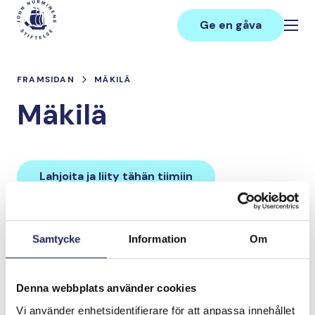
Hoppa
Main
till
Ge en gåva
innehåll
FRAMSIDAN
MÄKILÄ
Mäkilä
Lahjoita ja liity tähän tiimiin
Tiimin lahjoitukset yhteensä:
Samtycke
Information
Om
0 €
Denna webbplats använder cookies
Tiimille tehdyt
Vi använder enhetsidentifierare för att anpassa innehållet