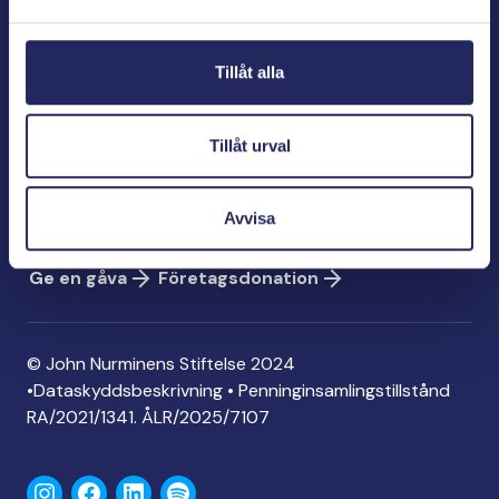
Bölegatan 2
00240 Helsingfors
Tillåt alla
info@jnfoundation.fi
Kontaktinformation
Tillåt urval
Ge en gåva
Konto: FI06 1214 3000 1122 96
Avvisa
MobilePay: 74792
Ge en gåva
Företagsdonation
© John Nurminens Stiftelse 2024
•
Dataskyddsbeskrivning
•
Penninginsamlingstillstånd
RA/2021/1341. ÅLR/2025/7107