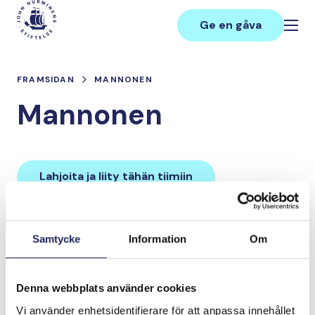
Hoppa
Main
till
Ge en gåva
innehåll
FRAMSIDAN
MANNONEN
Mannonen
Lahjoita ja liity tähän tiimiin
Tiimin lahjoitukset yhteensä:
Samtycke
Information
Om
0 €
Denna webbplats använder cookies
Tiimille tehdyt
Vi använder enhetsidentifierare för att anpassa innehållet