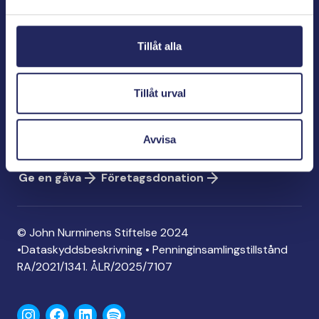
Bölegatan 2
00240 Helsingfors
Tillåt alla
info@jnfoundation.fi
Kontaktinformation
Tillåt urval
Ge en gåva
Konto: FI06 1214 3000 1122 96
Avvisa
MobilePay: 74792
Ge en gåva
Företagsdonation
© John Nurminens Stiftelse 2024
•
Dataskyddsbeskrivning
•
Penninginsamlingstillstånd
RA/2021/1341. ÅLR/2025/7107