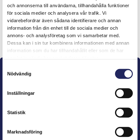
och annonserna till användarna, tillhandahålla funktioner
lahjoitukset
för sociala medier och analysera vår trafik. Vi
vidarebefordrar även sådana identifierare och annan
information från din enhet till de sociala medier och
annons- och analysföretag som vi samarbetar med.
Lahjoita ja liity tähän tiimiin
Dessa kan i sin tur kombinera informationen med annan
information som du har tillhandahållit eller som de har
samlat in när du har använt deras tjänster.
Samtyckesval
Nödvändig
Inställningar
John Nurminens Stiftelse är Östersjöns beskyddare,
förespråkare för havets betydelse, den marina
Statistik
kulturens väktare och utgivare av marin litteratur.
Marknadsföring
John Nurminens Stiftelse