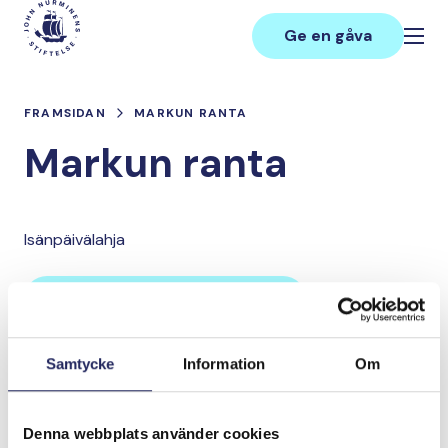
Hoppa
Main
till
Ge en gåva
innehåll
FRAMSIDAN
MARKUN RANTA
Markun ranta
Isänpäivälahja
Lahjoita ja liity tähän tiimiin
Samtycke
Information
Om
Tiimin lahjoitukset yhteensä:
0 €
Denna webbplats använder cookies