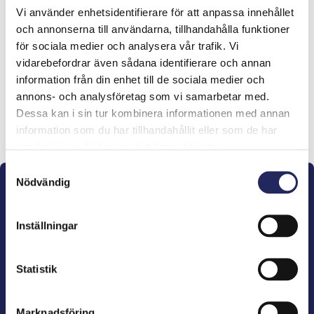
Vi använder enhetsidentifierare för att anpassa innehållet
Tiimille tehdyt
och annonserna till användarna, tillhandahålla funktioner
för sociala medier och analysera vår trafik. Vi
lahjoitukset
vidarebefordrar även sådana identifierare och annan
information från din enhet till de sociala medier och
annons- och analysföretag som vi samarbetar med.
Dessa kan i sin tur kombinera informationen med annan
Lahjoita ja liity tähän tiimiin
information som du har tillhandahållit eller som de har
samlat in när du har använt deras tjänster.
Samtyckesval
Nödvändig
Inställningar
John Nurminens Stiftelse är Östersjöns beskyddare,
Statistik
förespråkare för havets betydelse, den marina
kulturens väktare och utgivare av marin litteratur.
Marknadsföring