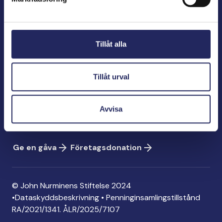
John Nurminens Stiftelse
Bölegatan 2
Tillåt alla
00240 Helsingfors
info@jnfoundation.fi
Tillåt urval
Kontaktinformation
Ge en gåva
Avvisa
Konto: FI06 1214 3000 1122 96
MobilePay: 74792
Ge en gåva
Företagsdonation
© John Nurminens Stiftelse 2024
•
Dataskyddsbeskrivning
•
Penninginsamlingstillstånd
RA/2021/1341. ÅLR/2025/7107