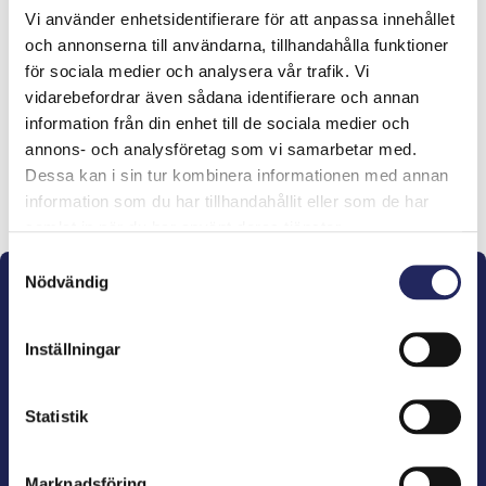
Vi använder enhetsidentifierare för att anpassa innehållet
Tiimille tehdyt
och annonserna till användarna, tillhandahålla funktioner
för sociala medier och analysera vår trafik. Vi
lahjoitukset
vidarebefordrar även sådana identifierare och annan
information från din enhet till de sociala medier och
annons- och analysföretag som vi samarbetar med.
Dessa kan i sin tur kombinera informationen med annan
Lahjoita ja liity tähän tiimiin
information som du har tillhandahållit eller som de har
samlat in när du har använt deras tjänster.
Samtyckesval
Nödvändig
Inställningar
John Nurminens Stiftelse är Östersjöns beskyddare,
Statistik
förespråkare för havets betydelse, den marina
kulturens väktare och utgivare av marin litteratur.
Marknadsföring