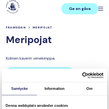
Hoppa
Main
till
Ge en gåva
innehåll
FRAMSIDAN
MERIPOJAT
Meripojat
Kolmen kaverin venekimppa.
Lahjoita ja liity tähän tiimiin
Samtycke
Information
Om
Tiimin lahjoitukset yhteensä:
0 €
Denna webbplats använder cookies