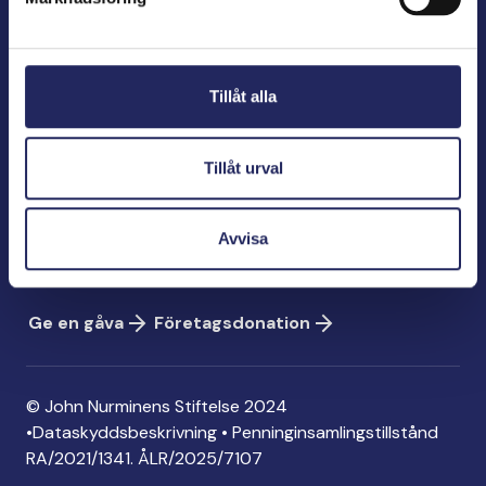
John Nurminens Stiftelse
Bölegatan 2
Tillåt alla
00240 Helsingfors
info@jnfoundation.fi
Tillåt urval
Kontaktinformation
Ge en gåva
Avvisa
Konto: FI06 1214 3000 1122 96
MobilePay: 74792
Ge en gåva
Företagsdonation
© John Nurminens Stiftelse 2024
•
Dataskyddsbeskrivning
•
Penninginsamlingstillstånd
RA/2021/1341. ÅLR/2025/7107