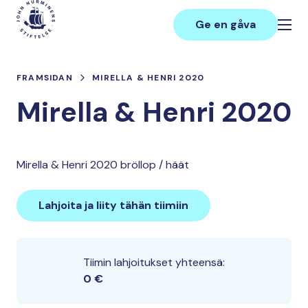
Hoppa
Main
till
Ge en gåva
innehåll
FRAMSIDAN
MIRELLA & HENRI 2020
Mirella & Henri 2020
Mirella & Henri 2020 bröllop / häät
Lahjoita ja liity tähän tiimiin
Tiimin lahjoitukset yhteensä:
0 €