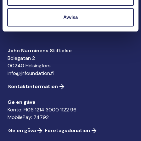
John Nurminens Stiftelse är Östersjöns beskyddare,
Avvisa
förespråkare för havets betydelse, den marina
kulturens väktare och utgivare av marin litteratur.
John Nurminens Stiftelse
Bölegatan 2
00240 Helsingfors
info@jnfoundation.fi
Kontaktinformation
Ge en gåva
Konto: FI06 1214 3000 1122 96
MobilePay: 74792
Ge en gåva
Företagsdonation